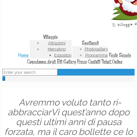
Villaggio
Spettacoli
Attrazioni
Mercatino
Photogallery
Home
Feste
Scuole
Espositori
Programma
Capodanno degli Elfi
Gallery
Press
Contatti
Ticket Online
0
Avremmo voluto tanto ri-
abbracciarVi quest’anno dopo
questi ultimi anni di pausa
forzata, ma il caro bollette ce lo