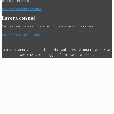
espositori interessati!
Per informazioni contattaci
Lavora con noi
Cerchiamo collaboratori, animatori, comparse, animatori, ecc..
Per informazioni contattaci
Salento Santa Claus - Tutti i diritti riservati - 2019 - Alitour Italia srl P. Iva
02150180756 - | Leggi l'informativa sulla
Privacy