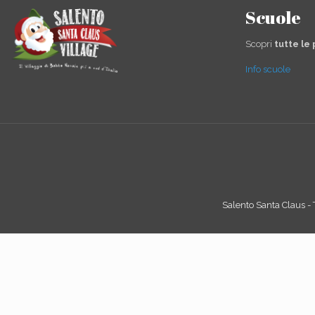
Scuole
Scopri
tutte le
Info scuole
Salento Santa Claus - Tu