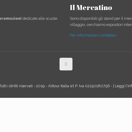
Il Mercatino
 promozioni
dedicate alle scuole.
Sono disponibili gli stand per il mer
villaggio, cerchiamo espositori inter
Per informazioni contattaci
tti i diritti riservati - 2019 - Alitour Italia srl P. Iva 02150180756 - | Leggi l'