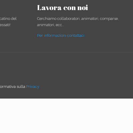
Lavora con noi
catino del
Cerchiamo collaboratori, animatori, comparse,
essati!
animatori, ecc..
Per informazioni contattaci
informativa sulla
Privacy