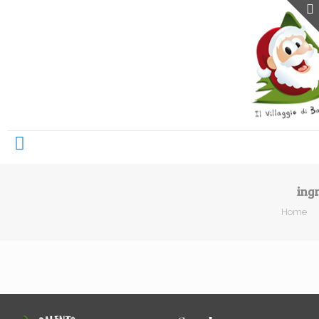
ing
Home