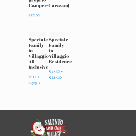
Camper/Caravan)
€
60.00
Speciale
Speciale
Family
Family
in
in
Villaggio
Villaggio
All
Residence
Inclusive
€
45.00
–
€
117.00
–
€
225.00
€
585.00