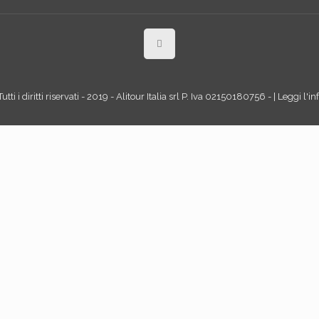
tti i diritti riservati - 2019 - Alitour Italia srl P. Iva 02150180756 - | Leggi l'