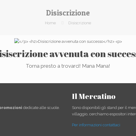
Disiscrizione
Home
Disiscrizione
isiscrizione avvenuta con succes
Torna presto a trovarci! Mana Mana!
Il Mercatino
 promozioni
dedicate alle scuole.
Sono disponibili gli stand per il mer
villaggio, cerchiamo espositori inter
Per informazioni contattaci