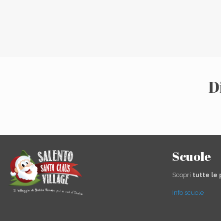
D
Scuole
Scopri
tutte le
Info scuole