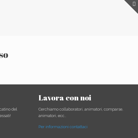
so
Lavora con noi
catino del
Cerchiamo collaboratori, animatori, comparse,
essati!
animatori, ecc..
Per informazioni contattaci