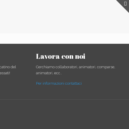
Lavora con noi
catino del
Cerchiamo collaboratori, animatori, comparse,
essati!
animatori, ecc..
Per informazioni contattaci