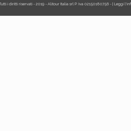
tti i diritti riservati - 2019 - Alitour Italia srl P. Iva 02150180756 - | Leggi l'