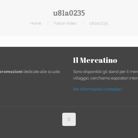
u81a0235
Home
Foto e Video
u81a0235
Il Mercatino
 promozioni
dedicate alle scuole.
Sono disponibili gli stand per il mer
villaggio, cerchiamo espositori inter
Per informazioni contattaci