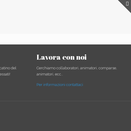
Lavora con noi
catino del
Cerchiamo collaboratori, animatori, comparse,
essati!
animatori, ecc..
Per informazioni contattaci