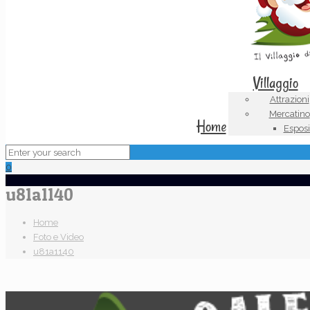
Villaggio
Attrazioni
Mercatino
Home
Esposi
0
u81a1140
Home
Foto e Video
u81a1140