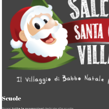
Scuole
Scopri
tutte le promozioni
dedicate alle scuole.