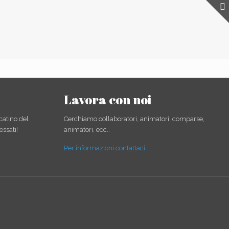
Lavora con noi
catino del
Cerchiamo collaboratori, animatori, comparse,
essati!
animatori, ecc..
Per informazioni contattaci