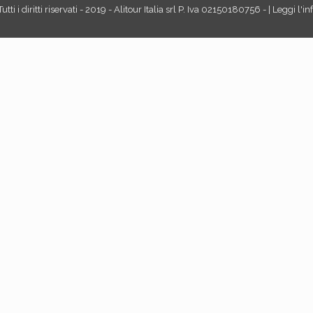
tti i diritti riservati - 2019 - Alitour Italia srl P. Iva 02150180756 - | Leggi l'