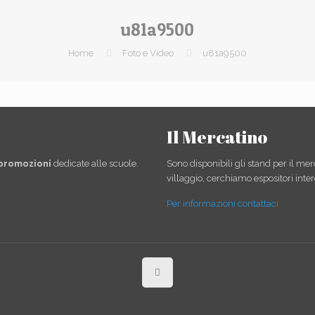
u81a9500
Home
Foto e Video
u81a9500
Il Mercatino
 promozioni
dedicate alle scuole.
Sono disponibili gli stand per il mer
villaggio, cerchiamo espositori inter
Per informazioni contattaci