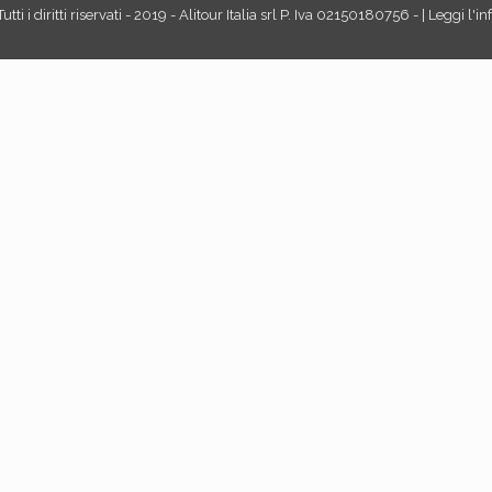
tti i diritti riservati - 2019 - Alitour Italia srl P. Iva 02150180756 - | Leggi l'