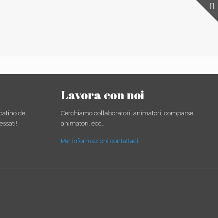
Lavora con noi
catino del
Cerchiamo collaboratori, animatori, comparse,
essati!
animatori, ecc..
Per informazioni contattaci