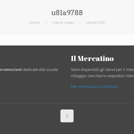
u81a9788
Home
Foto e Video
u81a9788
Il Mercatino
 promozioni
dedicate alle scuole.
Sono disponibili gli stand per il mer
villaggio, cerchiamo espositori inter
Per informazioni contattaci