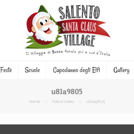
Feste
Scuole
Capodanno degli Elfi
Gallery
u81a9805
Home
Foto e Video
u81a9805