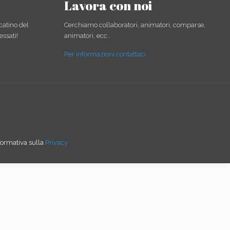
Lavora con noi
catino del
Cerchiamo collaboratori, animatori, comparse,
essati!
animatori, ecc..
Per informazioni contattaci
informativa sulla
Privacy