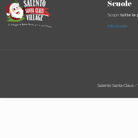
Scuole
Scopri
tutte le
Info scuole
Salento Santa Claus - Tu