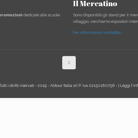
Il Mercatino
 promozioni
dedicate alle scuole.
Sono disponibili gli stand per il mer
villaggio, cerchiamo espositori inter
Per informazioni contattaci
tti i diritti riservati - 2019 - Alitour Italia srl P. Iva 02150180756 - | Leggi l'