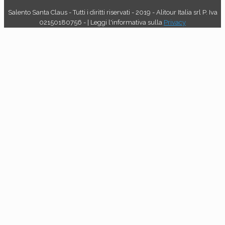
Salento Santa Claus - Tutti i diritti riservati - 2019 - Alitour Italia srl P. Iva
02150180756 - | Leggi l'informativa sulla
Privacy