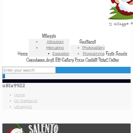
Villaggio
Spettacoli
Attrazioni
Mercatino
Photogallery
Home
Feste
Scuole
Espositori
Programma
Capodanno degli Elfi
Gallery
Press
Contatti
Ticket Online
0
u81a9922
Home
Gli Spettacoli
u81a9922