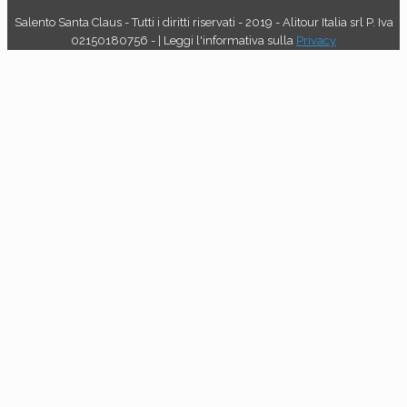
Salento Santa Claus - Tutti i diritti riservati - 2019 - Alitour Italia srl P. Iva
02150180756 - | Leggi l'informativa sulla
Privacy