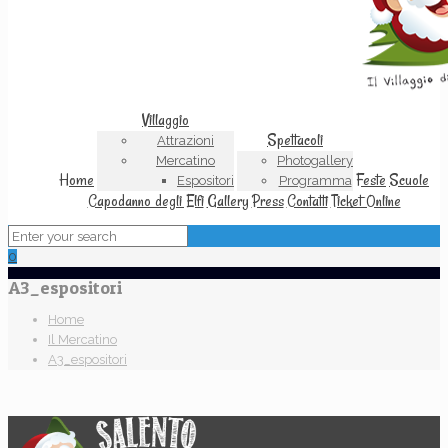
Villaggio
Spettacoli
Attrazioni
Mercatino
Photogallery
Home
Feste
Scuole
Espositori
Programma
Capodanno degli Elfi
Gallery
Press
Contatti
Ticket Online
0
A3_espositori
Home
Il Mercatino
A3_espositori