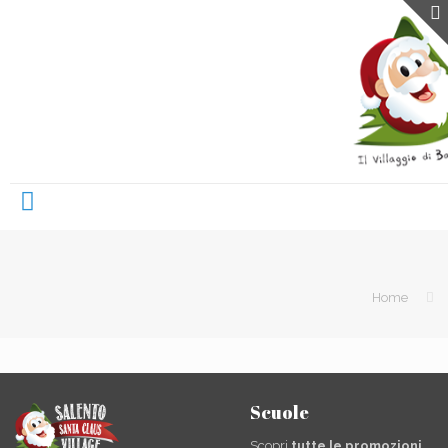
Home
Scuole
Scopri
tutte le promozioni