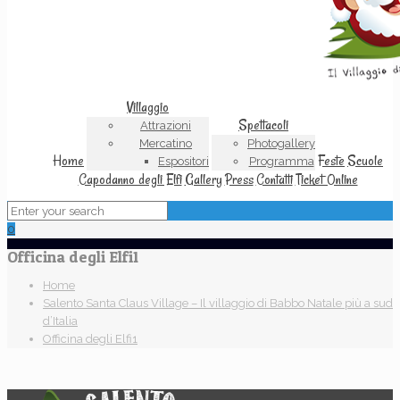
Villaggio
Spettacoli
Attrazioni
Mercatino
Photogallery
Home
Feste
Scuole
Espositori
Programma
Capodanno degli Elfi
Gallery
Press
Contatti
Ticket Online
0
Officina degli Elfi1
Home
Salento Santa Claus Village – Il villaggio di Babbo Natale più a sud
d’Italia
Officina degli Elfi1