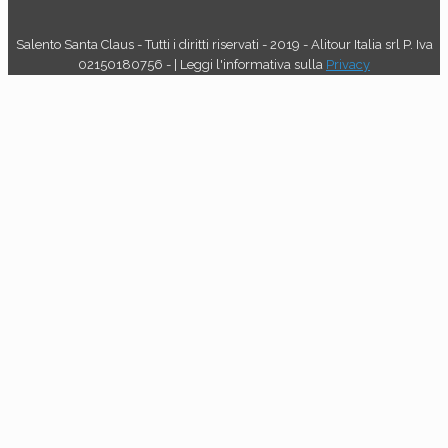
Salento Santa Claus - Tutti i diritti riservati - 2019 - Alitour Italia srl P. Iva
02150180756 - | Leggi l'informativa sulla
Privacy